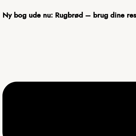
Gå
til
Ny bog ude nu
: Rugbrød – brug dine res
indholdet