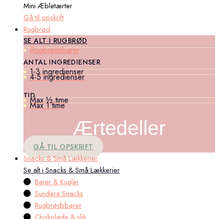
Mini Æbletærter
Gå til opskrift
Rugbrød
SE ALT I RUGBRØD
Rugbrødsbarer
ANTAL INGREDIENSER
1-3 ingredienser
4-5 ingredienser
TID
Max ½ time
Max 1 time
Ærtedeller
GÅ TIL OPSKRIFT
Snacks & Små Lækkerier
Se alt i Snacks & Små Lækkerier
Barer & Kugler
Sundere Snacks
Rugbrødsbarer
Chokolade & slik