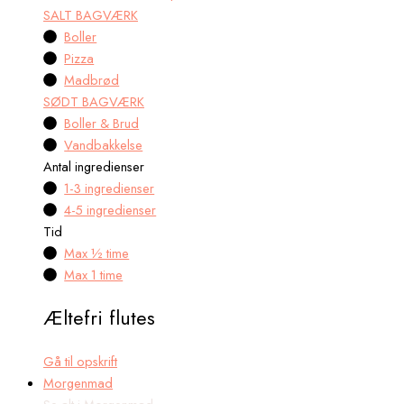
SALT BAGVÆRK
Boller
Pizza
Madbrød
SØDT BAGVÆRK
Boller & Brud
Vandbakkelse
Antal ingredienser
1-3 ingredienser
4-5 ingredienser
Tid
Max ½ time
Max 1 time
Æltefri flutes
Gå til opskrift
Morgenmad