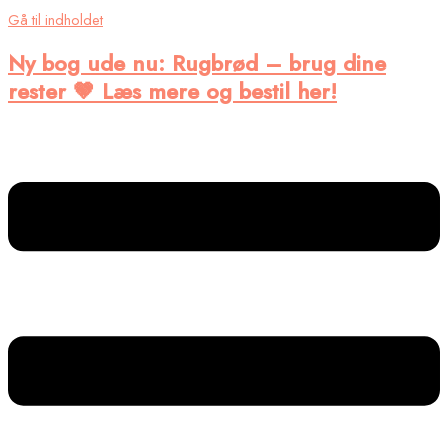
Gå til indholdet
Ny bog ude nu
: Rugbrød – brug dine
rester 🤎 Læs mere og bestil her!