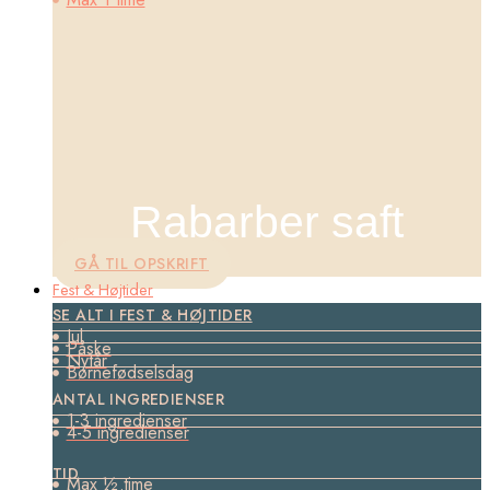
Rabarber saft
GÅ TIL OPSKRIFT
Fest & Højtider
SE ALT I FEST & HØJTIDER
Jul
Påske
Nytår
Børnefødselsdag
ANTAL INGREDIENSER
1-3 ingredienser
4-5 ingredienser
TID
Max ½ time