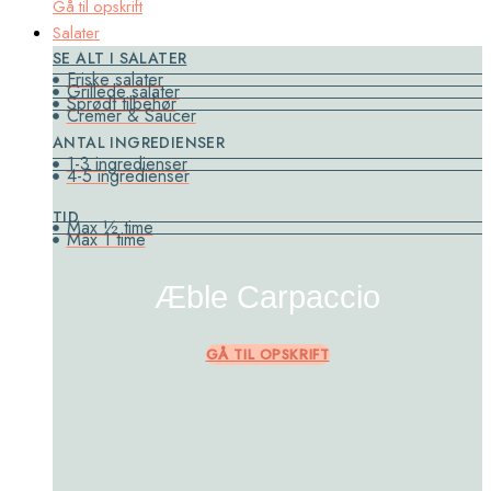
Gå til opskrift
Salater
SE ALT I SALATER
Friske salater
Grillede salater
Sprødt tilbehør
Cremer & Saucer
ANTAL INGREDIENSER
1-3 ingredienser
4-5 ingredienser
TID
Max ½ time
Max 1 time
Æble Carpaccio
GÅ TIL OPSKRIFT