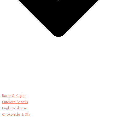
Barer & Kugler
Sundere Snacks
Rugbrødsbarer
Chokolade & Slik