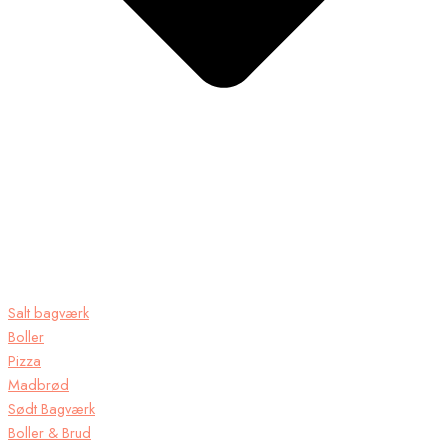
Salt bagværk
Boller
Pizza
Madbrød
Sødt Bagværk
Boller & Brud