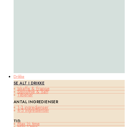
Drikke
SE ALT I DRIKKE
Iskaffe & Frappe
Smoothie & Saft
Tilbehør
ANTAL INGREDIENSER
1-3 ingredienser
4-5 ingredienser
TID
Max ½ time
Max 1 time