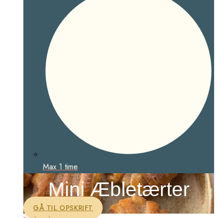
Max 1 time
Mini Æbletærter
GÅ TIL OPSKRIFT