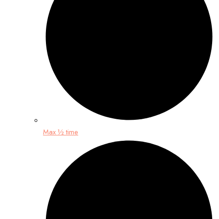
Max ½ time