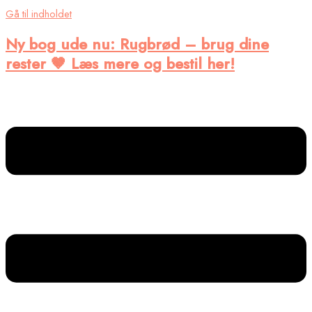
Gå til indholdet
Ny bog ude nu
: Rugbrød – brug dine
rester 🤎 Læs mere og bestil her!