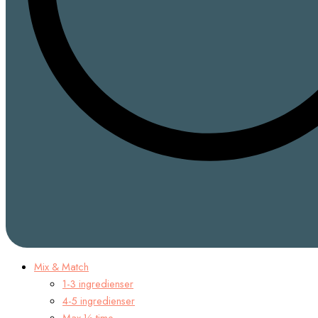
Mix & Match
1-3 ingredienser
4-5 ingredienser
Max ½ time