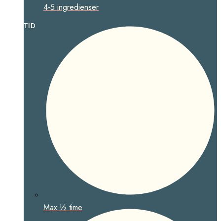
4-5 ingredienser
TID
Max ½ time