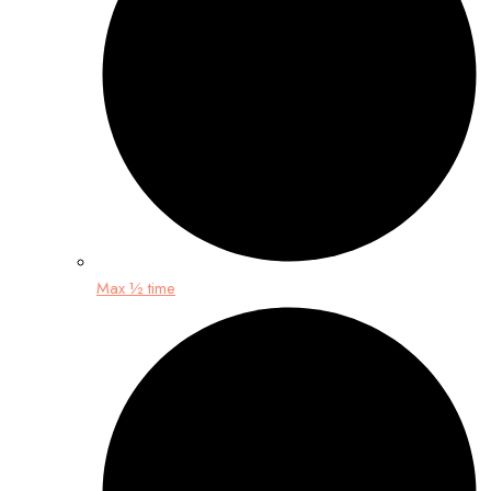
Max ½ time