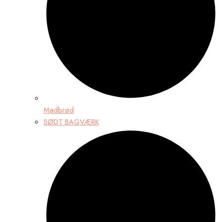
Madbrød
SØDT BAGVÆRK