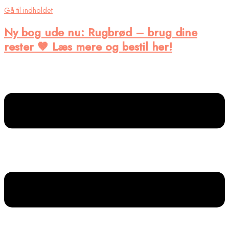
Gå til indholdet
Ny bog ude nu
: Rugbrød – brug dine
rester 🤎 Læs mere og bestil her!