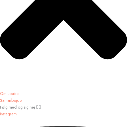
Om Louise
Samarbejde
Følg med og sig hej 👉🏾
Instagram