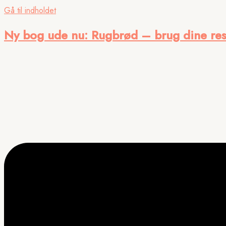
Gå til indholdet
Ny bog ude nu
: Rugbrød – brug dine res