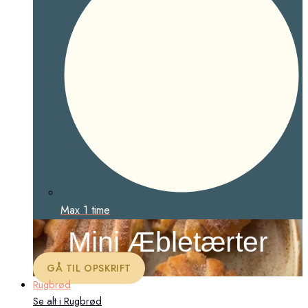
Max 1 time
Mini Æbletærter
GÅ TIL OPSKRIFT
Rugbrød
Se alt i Rugbrød