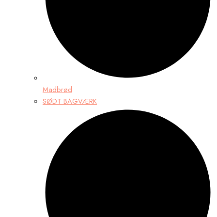
Madbrød
SØDT BAGVÆRK