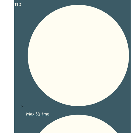
TID
Max ½ time