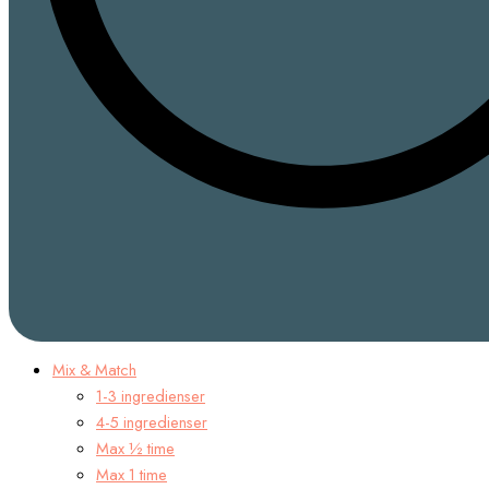
Mix & Match
1-3 ingredienser
4-5 ingredienser
Max ½ time
Max 1 time