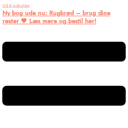
Gå til indholdet
Ny bog ude nu
: Rugbrød – brug dine
rester 🤎 Læs mere og bestil her!