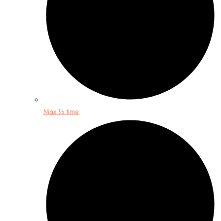
Max ½ time