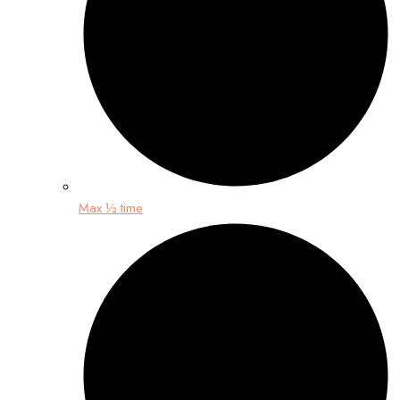
Max ½ time