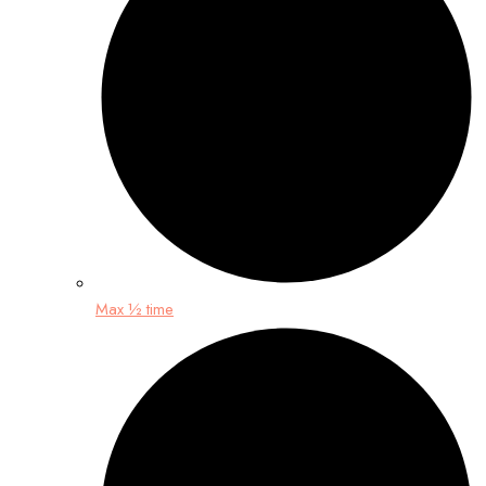
Max ½ time