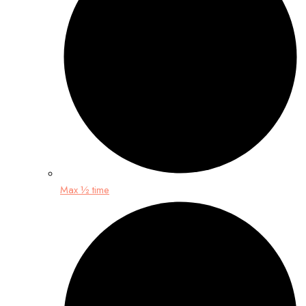
Max ½ time