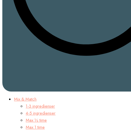
Mix & Match
1-3 ingredienser
4-5 ingredienser
Max ½ time
Max 1 time