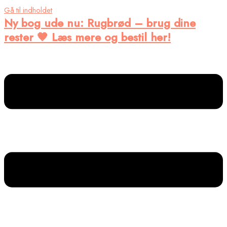
Gå til indholdet
Ny bog ude nu
: Rugbrød – brug dine
rester 🤎 Læs mere og bestil her!