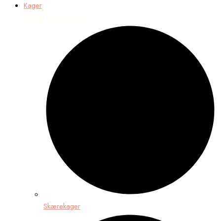
Kager
Se alle kageopskrifter
Skærekager