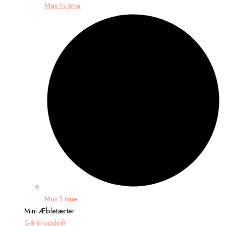
Max ½ time
Max 1 time
Mini Æbletærter
Gå til opskrift