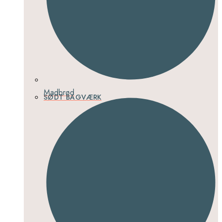
Madbrød
SØDT BAGVÆRK