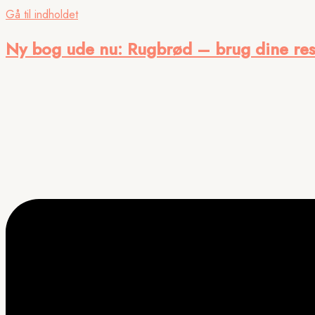
Gå til indholdet
Ny bog ude nu
: Rugbrød – brug dine res