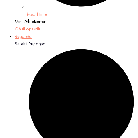
Max 1 time
Mini Æbletærter
Gå til opskrift
Rugbrød
Se alt i Rugbrød