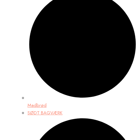
Madbrød
SØDT BAGVÆRK