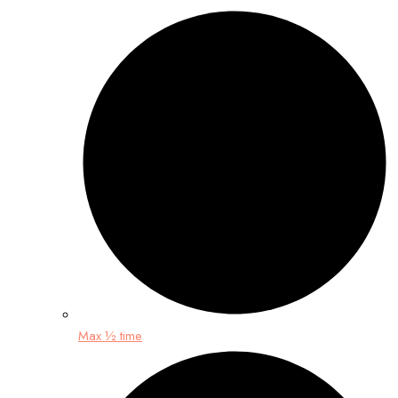
Max ½ time