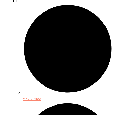
Tid
Max ½ time