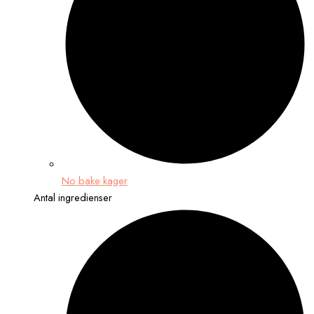
No bake kager
Antal ingredienser