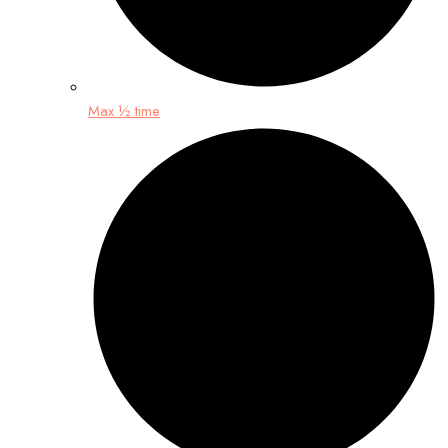
Max ½ time