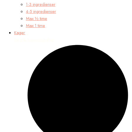
1-3 ingredienser
4-5 ingredienser
Max ½ time
Max 1 time
Kager
Se alle kageopskrifter