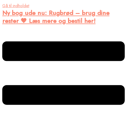
Gå til indholdet
Ny bog ude nu
: Rugbrød – brug dine
rester 🤎 Læs mere og bestil her!