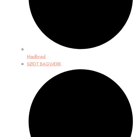
Madbrød
SØDT BAGVÆRK