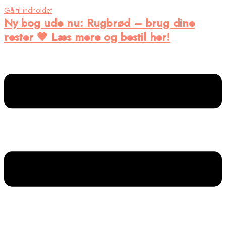
Gå til indholdet
Ny bog ude nu
: Rugbrød – brug dine
rester 🤎 Læs mere og bestil her!