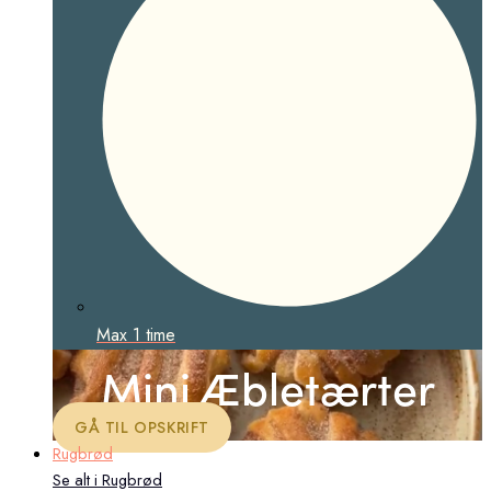
Max 1 time
Mini Æbletærter
GÅ TIL OPSKRIFT
Rugbrød
Se alt i Rugbrød