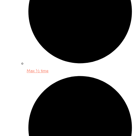
Max ½ time