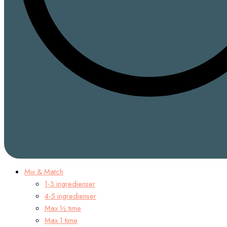
Mix & Match
1-3 ingredienser
4-5 ingredienser
Max ½ time
Max 1 time