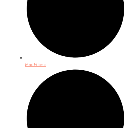
Max ½ time