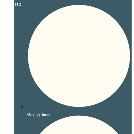
TID
Max ½ time