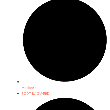
Madbrød
SØDT BAGVÆRK