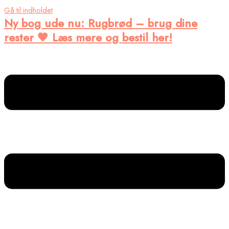
Gå til indholdet
Ny bog ude nu
: Rugbrød – brug dine
rester 🤎 Læs mere og bestil her!