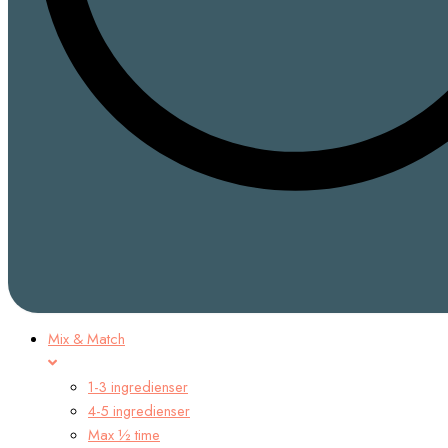
Mix & Match
1-3 ingredienser
4-5 ingredienser
Max ½ time