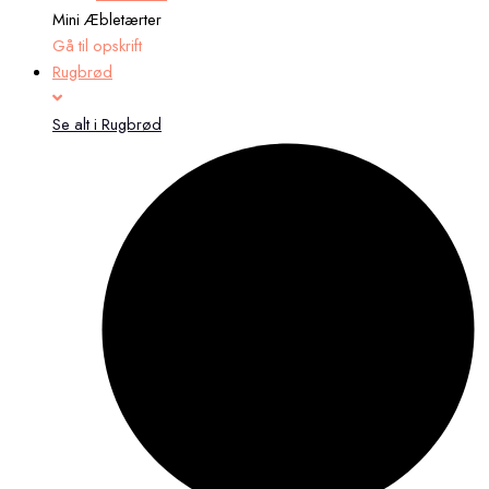
Mini Æbletærter
Gå til opskrift
Rugbrød
Se alt i Rugbrød