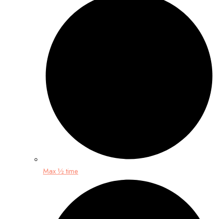
Max ½ time